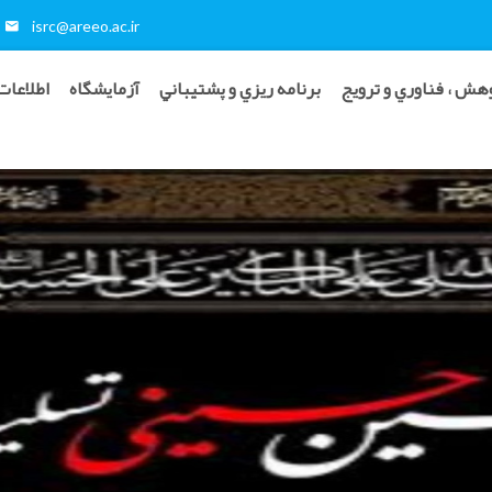
isrc@areeo.ac.ir
هش ، فناوري و ترويج
برنامه ريزي و پشتيباني
آزمایشگاه
اطلاعات