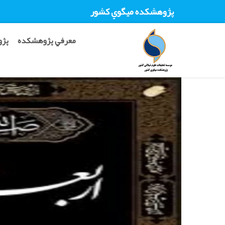
پژوهشکده ميگوي کشور
معرفي پژوهشکده
پژو