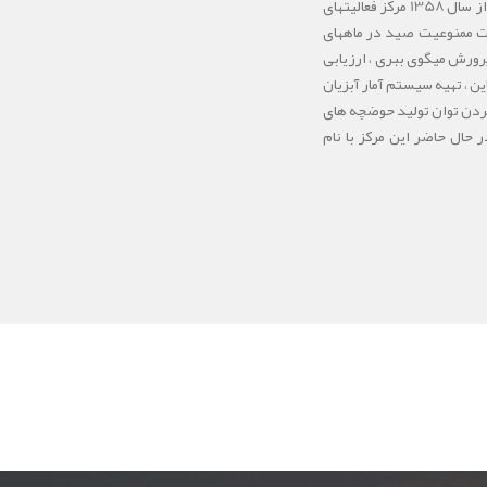
بحرین و امارات متحده عربی) و مشارکت سازمان خواربار جهانی (فائو) انجام پذیرفت . پس از پایان طرح منطقه ای ، از سال 1358 مرکز فعالیتهای
هت ممنوعیت صید در ماههای
رورش میگوی ببری ، ارزیابی
ن ، تهیه سیستم آمار آبزیان
لا بردن توان تولید حوضچه های
ال حاضر این مرکز با نام