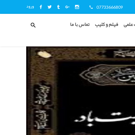
ورود
07733666809
منوی
 علمی
فیلم و کلیپ
تماس با ما
کاربری