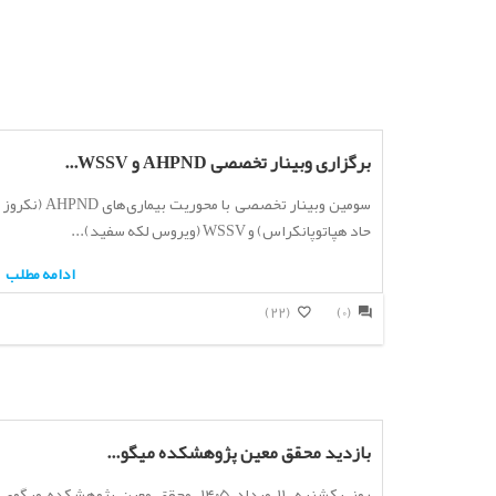
برگزاری وبینار تخصصی AHPND و WSSV...
سومین وبینار تخصصی با محوریت بیماری‌های AHPND (نکروز
حاد هپاتوپانکراس) و WSSV (ویروس لکه سفید)...
ادامه مطلب
(22)
(0)
بازدید محقق معین پژوهشکده میگو...
روز یکشنبه، ۱۱ مرداد ۱۴۰۵، محقق معین پژوهشکده میگوی