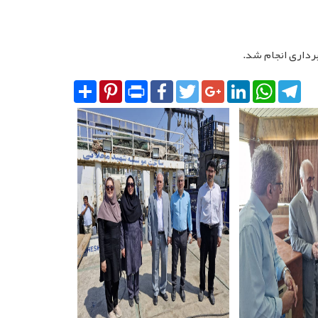
برداری انجام شد.
Share
Pinterest
Print
Facebook
Twitter
Google+
LinkedIn
WhatsA
Tel