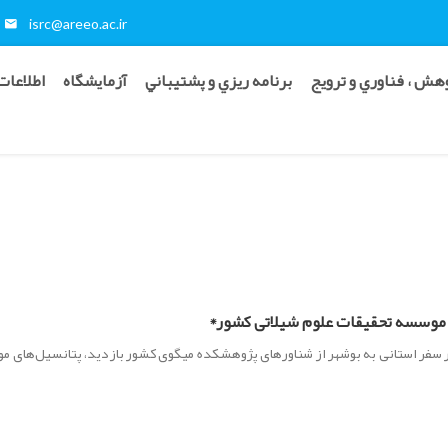
isrc@areeo.ac.ir
هش ، فناوري و ترويج
برنامه ريزي و پشتيباني
آزمایشگاه
اطلاعات
موسسه تحقیقات علوم شیلاتی کشور*
سفر استانی به بوشهر از شناورهای پژوهشکده میگوی کشور بازدید، پتانسیل‌های مو