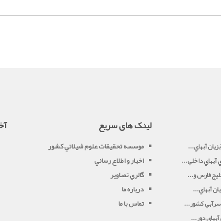
لینک های سریع
آخ
موسسه تحقيقات علوم شيلاتي کشور
زيان آبهاي...
اخبار و اطلاع رساني
آبهاي داخلي...
گالري تصاوير
يج فارس و...
درباره ما
ان آبهاي...
تماس با ما
سرآبي کشور...
بهاي دور...