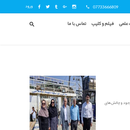
ورود
07733666809
منوی
 علمی
فیلم و کلیپ
تماس با ما
کاربری
اخبار
و
اطلاع
رسانی
جود و چالش‌های