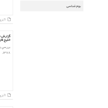
بوم شناسی
(آبزی پروری)
گزارش ن
خليج فارس
بررسي و
1378.
(آبزی پروری)