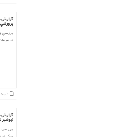
پرورشي و
تحقيقات ش
(بهداشت و بیمارها)
گزارش نه
(بوشهر تا
یررسی ش
مرکز تحقی