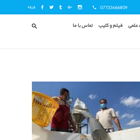
ورود
07733666809
منوی
 علمی
فیلم و کلیپ
تماس با ما
کاربری