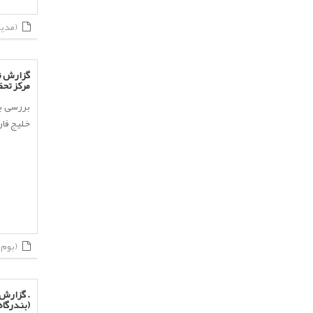
(مدیریت ارزیابی ذخایر)
گزارش ن
مرکز تحق
بررسی ب
خلیج فارس.
(بوم شناسی)
. گزارش 
(بندرگاه 