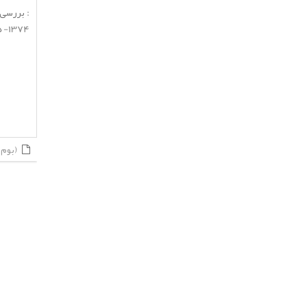
: بررسی 
1374- 1375. مرکز تحقیقات شیلاتی خلیج فارس. 1375.
(بوم شناسی)