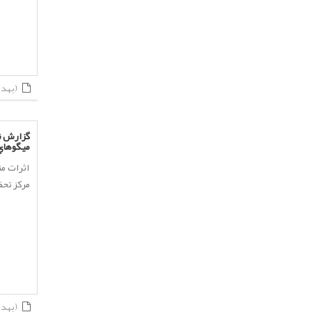
(بهداشت و بیمارها)
گزارش نه
ميگوهاي 
اثرات م
مركز تحق
(بهداشت و بیمارها)