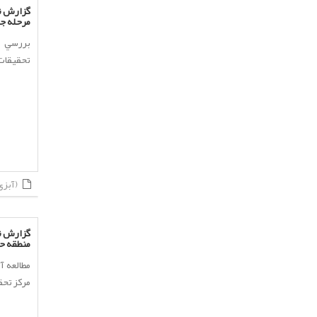
مرحله جو
تحقيقات ش
(آبزی پروری)
گزارش نه
منطقه حل
مطالعه آ
مركز تحقي