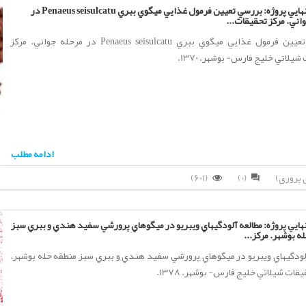
گزارش نهايي پروژه: بررسي تعيين فرمول غذايي ميگوي ببري Penaeus seisulcatu در
اني. مركز تحقيقات...
بررسي تعيين فرمول غذايي ميگوي ببري Penaeus seisulcatu در مرحله جواني. مركز
يلاتي خليج فارس- بوشهر. 1370.
ادامه مطلب
(601)
(0)
ايي پروژه: مطالعه آلودگيهاي ويبريو در ميگوهاي پرورشي سفيد هندي و ببري سبز
ه بوشهر. مركز...
لودگيهاي ويبريو در ميگوهاي پرورشي سفيد هندي و ببري سبز منطقه حله بوشهر.
قات شيلاتي خليج فارس- بوشهر. 1378.