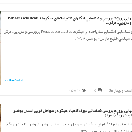
گزارش نهايي پروژه: بررسي و شناسايي انگلهاي تك ياخته‌اي ميگوها Penaeus scisulcatus
 دريايي. مركز...
بررسي و شناسايي انگلهاي تك ياخته‌اي ميگوها Penaeus scisulcatus پرورشي و دريايي. مركز
يلاتي خليج فارس- بوشهر. 1378.
ادامه مطلب
(582)
(0)
ایی پروژه: یررسی شناسائی نوزادگاههای میگو در سواحل غربی استان بوشهر
 بندر ریگ). مرکز...
ناسائی نوزادگاههای میگو در سواحل غربی استان بوشهر (بوشهر تا بندر ریگ).
قات شیلاتی خلیج فارس. 1373.