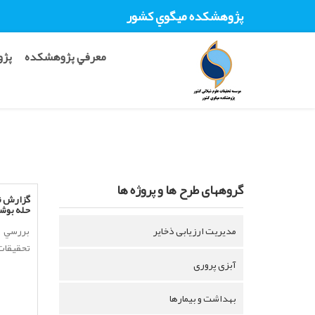
پژوهشکده ميگوي کشور
معرفي پژوهشکده
پژو
گروههای طرح ها و پروژه ها
گزارش ن
حله ‎بوشهر. مركز تحقيقات...
مدیریت ارزیابی ذخایر
بررسي و
تحقيقات ش
آبزی پروری
بهداشت و بیمارها