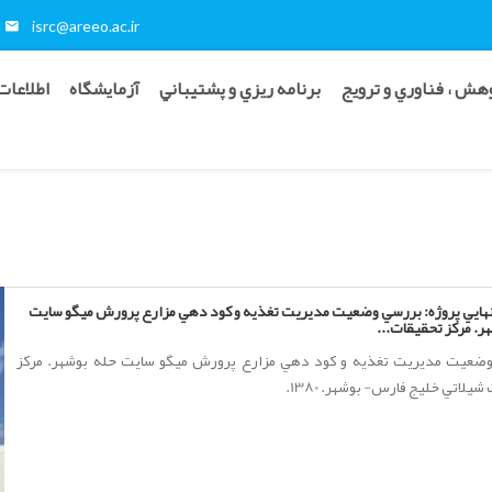
isrc@areeo.ac.ir
هش ، فناوري و ترويج
برنامه ريزي و پشتيباني
آزمایشگاه
اطلاعات
هايي پروژه: بررسي وضعيت مديريت تغذيه و كود دهي مزارع پرورش ميگو سايت
ضعيت مديريت تغذيه و كود دهي مزارع پرورش ميگو سايت حله بوشهر. مركز
يلاتي خليج فارس- بوشهر. 1380.